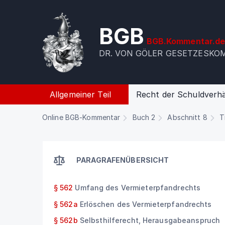
BGB
BGB.Kommentar.d
DR. VON GÖLER GESETZESK
Allgemeiner Teil
Recht der Schuldverhä
Online BGB-Kommentar
Buch 2
Abschnitt 8
T
PARAGRAFENÜBERSICHT
§ 562
Umfang des Vermieterpfandrechts
§ 562a
Erlöschen des Vermieterpfandrechts
§ 562b
Selbsthilferecht, Herausgabeanspruch