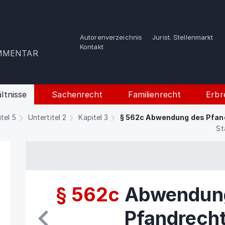
Autorenverzeichnis
Jurist. Stellenmarkt
e
Kontakt
OMMENTAR
ltnisse
Sachenrecht
Familienrecht
Erbr
itel 5
Untertitel 2
Kapitel 3
§ 562c Abwendung des Pfand
St
§ 562c
Abwendun
Pfandrecht