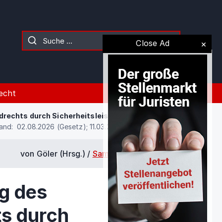
Close Ad
echt
rechts durch Sicherheitsleistung
and: 02.08.2026 (Gesetz); 11.03.2015 (Kommentierung)
von Göler (Hrsg.) /
Samir Talic
/
§ 562c
g des
s durch