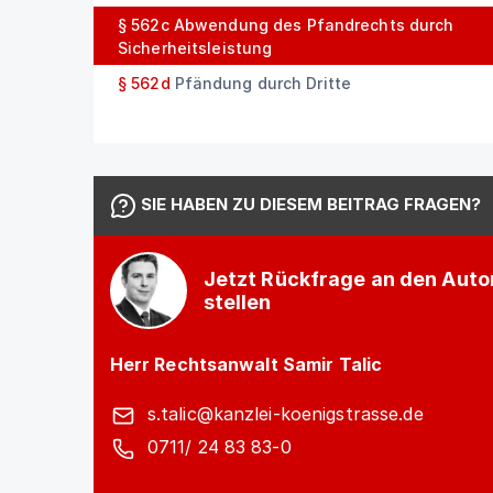
§ 562c
Abwendung des Pfandrechts durch
Sicherheitsleistung
§ 562d
Pfändung durch Dritte
SIE HABEN ZU DIESEM BEITRAG FRAGEN?
Jetzt Rückfrage an den Auto
stellen
Herr Rechtsanwalt Samir Talic
s.talic@kanzlei-koenigstrasse.de
0711/ 24 83 83-0