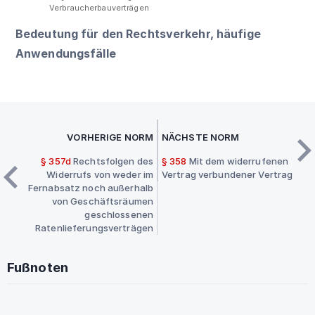
Verbraucherbauverträgen
Bedeutung für den Rechtsverkehr, häufige
Anwendungsfälle
VORHERIGE NORM
NÄCHSTE NORM
§ 357d
Rechtsfolgen des
§ 358
Mit dem widerrufenen
Widerrufs von weder im
Vertrag verbundener Vertrag
Fernabsatz noch außerhalb
von Geschäftsräumen
geschlossenen
Ratenlieferungsverträgen
Fußnoten