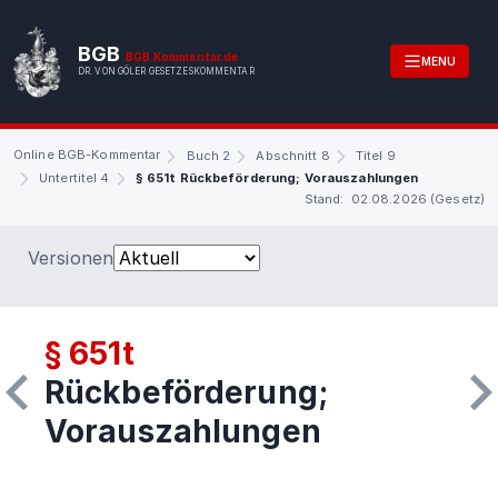
BGB
BGB.Kommentar.de
MENU
DR. VON GÖLER GESETZESKOMMENTAR
Online BGB-Kommentar
Buch 2
Abschnitt 8
Titel 9
Untertitel 4
§ 651t Rückbeförderung; Vorauszahlungen
Stand: 02.08.2026 (Gesetz)
Versionen
§ 651t
Rückbeförderung;
Vorauszahlungen