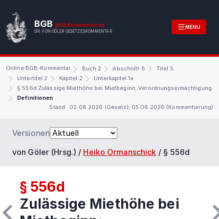
BGB
BGB.Kommentar.de
MENU
DR. VON GÖLER GESETZESKOMMENTAR
Online BGB-Kommentar
Buch 2
Abschnitt 8
Titel 5
Untertitel 2
Kapitel 2
Unterkapitel 1a
§ 556d Zulässige Miethöhe bei Mietbeginn; Verordnungsermächtigung
Definitionen
Stand: 02.08.2026 (Gesetz); 05.06.2026 (Kommentierung)
Versionen
von Göler (Hrsg.) /
Heiko Ormanschick
/
§ 556d
§ 556d
Zulässige Miethöhe bei