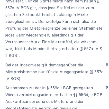
novelliert. Für die Staffelmiete nach dem neuen
§
557a IV BGB
gilt, dass jede Staffel mit der zum
gleichen Zeitpunkt höchst zulässigen Miete
abzugleichen ist. Demzufolge kann sich also die
Prüfung der Mietpreisgrenze bei einer Staffelmiete
jedes Jahr wiederholen, allerdings gilt der
Vertrauensschutz: Eine Mietstaffel, die wirksam
war, bleibt als Mindestbetrag erhalten (
§ 557a IV S.
2 BGB
).
Bei der Indexmiete gilt demgegenüber die
8
Mietpreisbremse nur für die Ausgangsmiete (
§ 557a
IV BGB
).
Ausnahmen zu der in § 556d I BGB geregelten
9
Wiedervermietungsmiete enthalten §§ 556d,
e BGB
,
Auskunftsansprüche des Mieters und die
Rechtsfolgen bei Verstößen gegen die