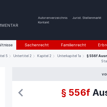
Autorenverzeichnis
Jurist. Stellenmarkt
e
Kontakt
OMMENTAR
ltnisse
Sachenrecht
Familienrecht
Erbr
itel 5
Untertitel 2
Kapitel 2
Unterkapitel 1a
§ 556f Aus
Sta
vo
§ 556f
Au