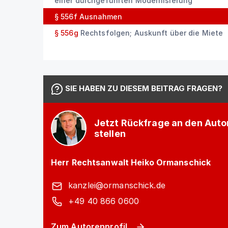
einer durchgeführten Modernisierung
§ 556f
Ausnahmen
§ 556g
Rechtsfolgen; Auskunft über die Miete
SIE HABEN ZU DIESEM BEITRAG FRAGEN?
Jetzt Rückfrage an den Auto
stellen
Herr Rechtsanwalt Heiko Ormanschick
kanzlei@ormanschick.de
+49 40 866 0600
Zum Autorenprofil