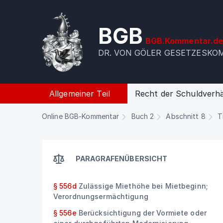
BGB
BGB.Kommentar.d
DR. VON GÖLER GESETZESK
Allgemeiner Teil
Recht der Schuldverhä
Online BGB-Kommentar
Buch 2
Abschnitt 8
T
PARAGRAFENÜBERSICHT
§ 556d
Zulässige Miethöhe bei Mietbeginn;
Verordnungsermächtigung
§ 556e
Berücksichtigung der Vormiete oder