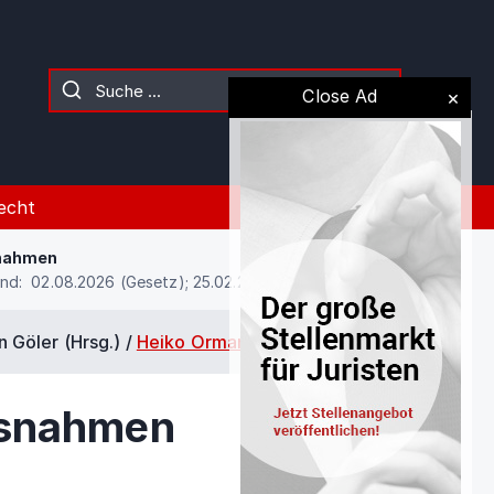
Close Ad
echt
nahmen
nd: 02.08.2026 (Gesetz); 25.02.2021 (Kommentierung)
n Göler (Hrsg.) /
Heiko Ormanschick
/
§ 556f
snahmen