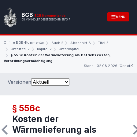
BGB
BGB.Kommentar.de
MENU
DR. VON GÖLER GESETZESKOMMENTAR
Online BGB-Kommentar
Buch 2
Abschnitt 8
Titel 5
Untertitel 2
Kapitel 2
Unterkapitel 1
§ 556c Kosten der Wärmelieferung als Betriebskosten,
Verordnungsermächtigung
Stand: 02.08.2026 (Gesetz)
Versionen
§ 556c
Kosten der
Wärmelieferung als