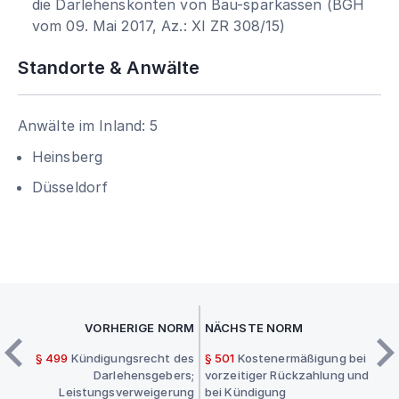
die Darlehenskonten von Bau-sparkassen (BGH
vom 09. Mai 2017, Az.: XI ZR 308/15)
Standorte & Anwälte
Anwälte im Inland: 5
Heinsberg
Düsseldorf
VORHERIGE NORM
NÄCHSTE NORM
§ 499
Kündigungsrecht des
§ 501
Kostenermäßigung bei
Darlehensgebers;
vorzeitiger Rückzahlung und
Leistungsverweigerung
bei Kündigung