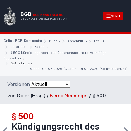
BGB
BGB.Kommentar.de
MENU
DR. VON GÖLER GESETZESKOMMENTAR
Online BGB-Kommentar
Buch 2
Abschnitt 8
Titel 3
Untertitel 1
Kapitel 2
§ 500 Kündigungsrecht des Darlehensnehmers; vorzeitige
Rückzahlung
Definitionen
Stand: 09.08.2026 (Gesetz); 01.04.2020 (Kommentierung)
Versionen
von Göler (Hrsg.) /
Bernd Nenninger
/
§ 500
§ 500
Kündigungsrecht des