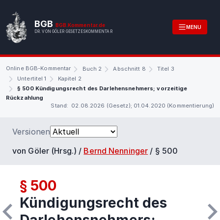
BGB
BGB.Kommentar.de
MENU
DR. VON GÖLER GESETZESKOMMENTAR
Online BGB-Kommentar
Buch 2
Abschnitt 8
Titel 3
Untertitel 1
Kapitel 2
§ 500 Kündigungsrecht des Darlehensnehmers; vorzeitige
Rückzahlung
Stand: 02.08.2026 (Gesetz); 01.04.2020 (Kommentierung)
Versionen
von Göler (Hrsg.) /
Bernd Nenninger
/
§ 500
§ 500
Kündigungsrecht des
Darlehensnehmers;