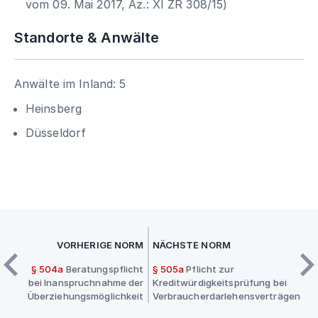
vom 09. Mai 2017, Az.: XI ZR 308/15)
Standorte & Anwälte
Anwälte im Inland: 5
Heinsberg
Düsseldorf
VORHERIGE NORM
NÄCHSTE NORM
§ 504a
Beratungspflicht
§ 505a
Pflicht zur
bei Inanspruchnahme der
Kreditwürdigkeitsprüfung bei
Überziehungsmöglichkeit
Verbraucherdarlehensverträgen