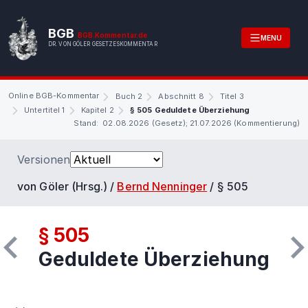
BGB
BGB.Kommentar.de
MENU
DR. VON GÖLER GESETZESKOMMENTAR
Online BGB-Kommentar
Buch 2
Abschnitt 8
Titel 3
Untertitel 1
Kapitel 2
§ 505 Geduldete Überziehung
Stand: 02.08.2026 (Gesetz); 21.07.2026 (Kommentierung)
Versionen
von Göler (Hrsg.) /
Bernd Nenninger
/
§ 505
§ 505
Geduldete Überziehung