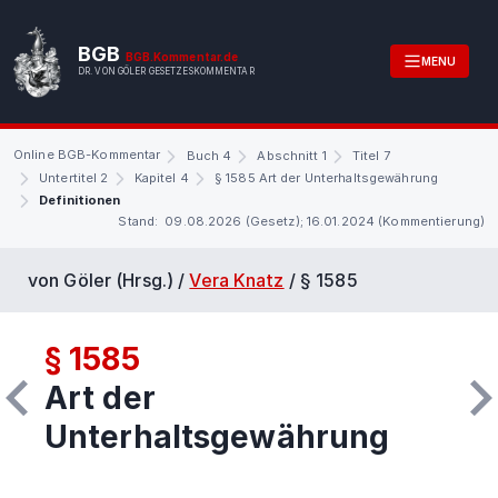
BGB
BGB.Kommentar.de
MENU
DR. VON GÖLER GESETZESKOMMENTAR
Online BGB-Kommentar
Buch 4
Abschnitt 1
Titel 7
Untertitel 2
Kapitel 4
§ 1585 Art der Unterhaltsgewährung
Definitionen
Stand: 09.08.2026 (Gesetz); 16.01.2024 (Kommentierung)
von Göler (Hrsg.) /
Vera Knatz
/
§ 1585
§ 1585
Art der
Unterhaltsgewährung