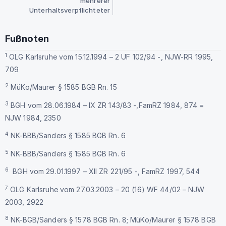
mehrerer
Unterhaltsverpflichteter
Fußnoten
1
OLG Karlsruhe vom 15.12.1994 – 2 UF 102/94 -, NJW-RR 1995,
709
2
MüKo/Maurer § 1585 BGB Rn. 15
3
BGH vom 28.06.1984 – IX ZR 143/83 -,FamRZ 1984, 874 =
NJW 1984, 2350
4
NK-BBB/Sanders § 1585 BGB Rn. 6
5
NK-BBB/Sanders § 1585 BGB Rn. 6
6
BGH vom 29.01.1997 – XII ZR 221/95 -, FamRZ 1997, 544
7
OLG Karlsruhe vom 27.03.2003 – 20 (16) WF 44/02 – NJW
2003, 2922
8
NK-BGB/Sanders § 1578 BGB Rn. 8; MüKo/Maurer § 1578 BGB