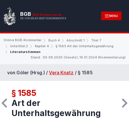
BGB
BGB.Kommentar.de
MENU
DR. VON GÖLER GESETZESKOMMENTAR
Online BGB-Kommentar
Buch 4
Abschnitt 1
Titel 7
Untertitel 2
Kapitel 4
§ 1585 Art der Unterhaltsgewährung
Literaturstimmen
Stand: 09.08.2026 (Gesetz); 16.01.2024 (Kommentierung)
von Göler (Hrsg.) /
Vera Knatz
/
§ 1585
§ 1585
Art der
Unterhaltsgewährung