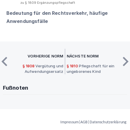
zu § 1809 Ergänzungspflegschaft
Bedeutung für den Rechtsverkehr, häufige
Anwendungsfälle
VORHERIGE NORM
NÄCHSTE NORM
§ 1808
Vergütung und
§ 1810
Pflegschaft für ein
Aufwendungsersatz
ungeborenes Kind
Fußnoten
Impressum
|
AGB
|
Datenschutzerklärung