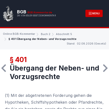
BGB
BGB.Kommentar.de
MENU
DR. VON GÖLER GESETZESKOMMENTAR
Online BGB-Kommentar
Buch 2
Abschnitt 5
§ 401 Übergang der Neben- und Vorzugsrechte
Stand: 02.08.2026 (Gesetz)
§ 401
Übergang der Neben- und
Vorzugsrechte
(1) Mit der abgetretenen Forderung gehen die
Hypotheken, Schiffshypotheken oder Pfandrechte,
die für sie bestehen, sowie die Rechte aus einer für