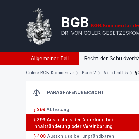
BGB
BGB.Kommentar.d
DR. VON GÖLER GESETZESK
Allgemeiner Teil
Recht der Schuldverhä
Online BGB-Kommentar
Buch 2
Abschnitt 5
§ 
PARAGRAFENÜBERSICHT
§ 398
Abtretung
§ 399
Ausschluss der Abtretung bei
Inhaltsänderung oder Vereinbarung
§ 400
Ausschluss bei unpfändbaren