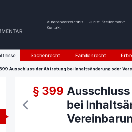
Autorenverzeichnis
Jurist. Stellenmarkt
e
Kontakt
OMMENTAR
ltnisse
Sachenrecht
Familienrecht
Erbr
399 Ausschluss der Abtretung bei Inhaltsänderung oder Ver
§ 399
Ausschluss 
bei Inhalts
Vereinbaru