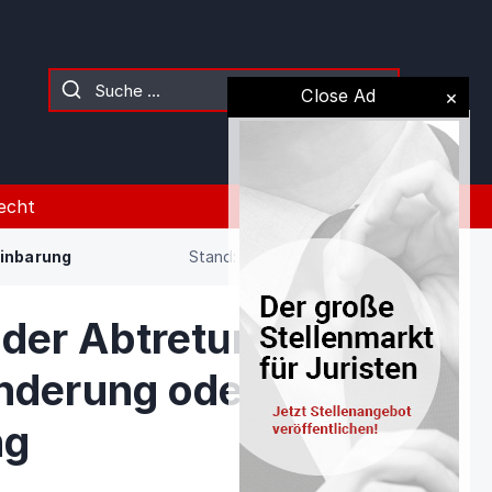
Close Ad
echt
einbarung
Stand: 09.08.2026 (Gesetz)
der Abtretung
änderung oder
ng