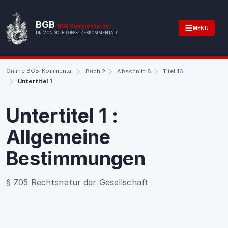
BGB
BGB.Kommentar.de
MENU
DR. VON GÖLER GESETZESKOMMENTAR
Online BGB-Kommentar
Buch 2
Abschnitt 8
Titel 16
Untertitel 1
Untertitel 1
:
Allgemeine
Bestimmungen
§ 705 Rechtsnatur der Gesellschaft