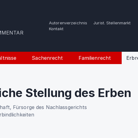
Autorenverzeichnis
Jurist. Stellenmarkt
e
Kontakt
OMMENTAR
ltnisse
Sachenrecht
Familienrecht
Erbr
iche Stellung des Erben
aft, Fürsorge des Nachlassgerichts
bindlichkeiten