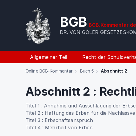
BGB
BGB.Kommentar.d
DR. VON GÖLER GESETZESK
Allgemeiner Teil
Recht der Schuldverhä
Online BGB-Kommentar
Buch 5
Abschnitt 2
Abschnitt 2
:
Rechtl
Titel 1
:
Annahme und Ausschlagung der Erbsch
Titel 2
:
Haftung des Erben für die Nachlassver
Titel 3
:
Erbschaftsanspruch
Titel 4
:
Mehrheit von Erben