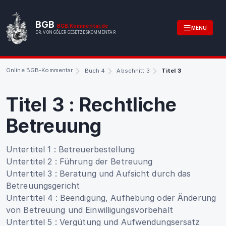
BGB
BGB.Kommentar.de
MENU
DR. VON GÖLER GESETZESKOMMENTAR
Online BGB-Kommentar
Buch 4
Abschnitt 3
Titel 3
Titel 3
:
Rechtliche
Betreuung
Untertitel 1
:
Betreuerbestellung
Untertitel 2
:
Führung der Betreuung
Untertitel 3
:
Beratung und Aufsicht durch das
Betreuungsgericht
Untertitel 4
:
Beendigung, Aufhebung oder Änderung
von Betreuung und Einwilligungsvorbehalt
Untertitel 5
:
Vergütung und Aufwendungsersatz