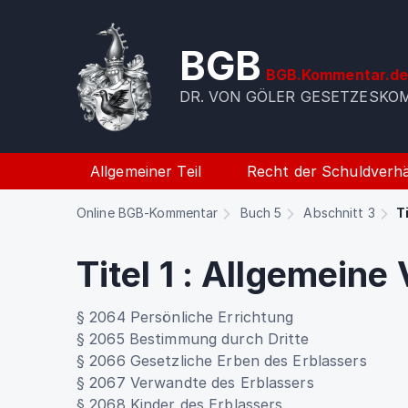
BGB
BGB.Kommentar.d
DR. VON GÖLER GESETZESK
Allgemeiner Teil
Recht der Schuldverhä
Online BGB-Kommentar
Buch 5
Abschnitt 3
Ti
Titel 1
:
Allgemeine 
§ 2064 Persönliche Errichtung
§ 2065 Bestimmung durch Dritte
§ 2066 Gesetzliche Erben des Erblassers
§ 2067 Verwandte des Erblassers
§ 2068 Kinder des Erblassers