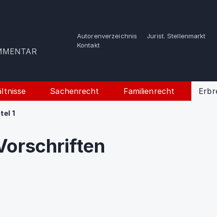
Autorenverzeichnis
Jurist. Stellenmarkt
e
Kontakt
OMMENTAR
ltnisse
Sachenrecht
Familienrecht
Erbr
tel 1
Vorschriften