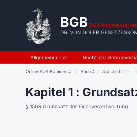
BGB
BGB.Kommentar.d
DR. VON GÖLER GESETZESK
Allgemeiner Teil
Recht der Schuldverhä
Online BGB-Kommentar
Buch 4
Abschnitt 1
Ti
Kapitel 1
:
Grundsat
§ 1569 Grundsatz der Eigenverantwortung