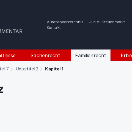
Autorenverzeichnis
Jurist. Stellenmarkt
e
Kontakt
OMMENTAR
ltnisse
Sachenrecht
Familienrecht
Erbr
tel 7
Untertitel 2
Kapitel 1
z