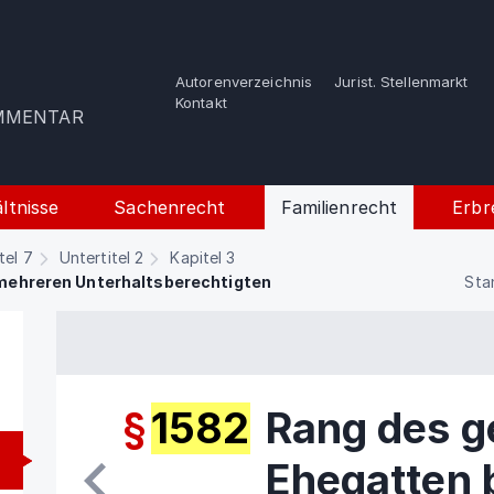
Autorenverzeichnis
Jurist. Stellenmarkt
e
Kontakt
OMMENTAR
ltnisse
Sachenrecht
Familienrecht
Erbr
tel 7
Untertitel 2
Kapitel 3
mehreren Unterhaltsberechtigten
Sta
§
1582
Rang des g
Ehegatten 