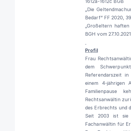
1612a-1612c BGB
„Die Geltendmachu
Bedarf“ FF 2020, 39
„Großeltern haften
BGH vom 27.10.2021 
Profil
Frau Rechtsanwält
dem Schwerpunkt 
Referendarszeit 
einem 4-jährigen 
Familienpause k
Rechtsanwältin zurü
des Erbrechts und d
Seit 2003 ist sie
Fachanwältin für Er