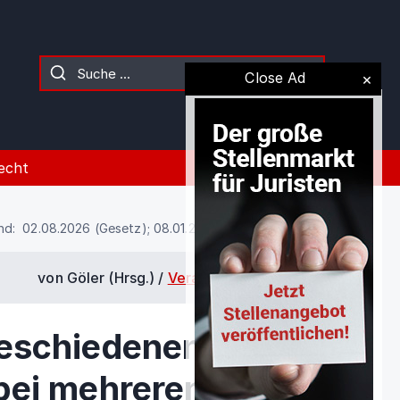
Close Ad
echt
nd: 02.08.2026 (Gesetz); 08.01.2024 (Kommentierung)
von Göler (Hrsg.) /
Vera Knatz
/
§
1582
eschiedenen
bei mehreren