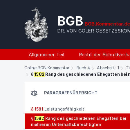
BGB
BGB.Kommentar.d
DR. VON GÖLER GESETZESK
Allgemeiner Teil
Recht der Schuldverhä
Online BGB-Kommentar
Buch 4
Abschnitt 1
Ti
§
1582
Rang des geschiedenen Ehegatten bei 
PARAGRAFENÜBERSICHT
§ 1581
Leistungsfähigkeit
§
1582
Rang des geschiedenen Ehegatten bei
mehreren Unterhaltsberechtigten