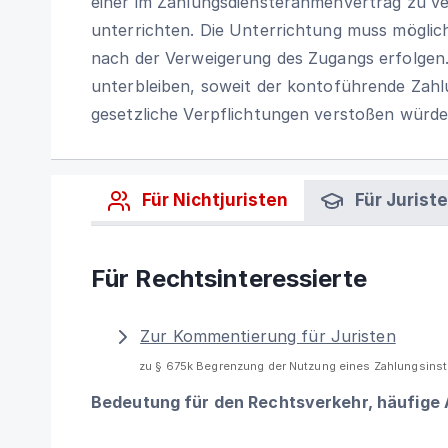
einer im Zahlungsdiensterahmenvertrag zu v
unterrichten. Die Unterrichtung muss möglich
nach der Verweigerung des Zugangs erfolgen
unterbleiben, soweit der kontoführende Zahl
gesetzliche Verpflichtungen verstoßen würde
Für Nichtjuristen
Für Jurist
Für Rechtsinteressierte
Zur Kommentierung für Juristen
zu § 675k Begrenzung der Nutzung eines Zahlungsins
Bedeutung für den Rechtsverkehr, häufige