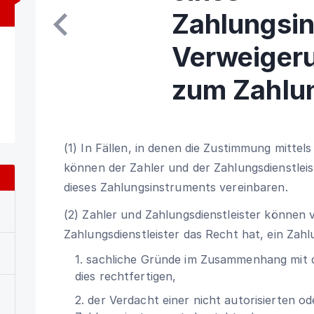
Zahlungsin
Verweiger
zum Zahlu
(1) In Fällen, in denen die Zustimmung mittels
können der Zahler und der Zahlungsdienstlei
dieses Zahlungsinstruments vereinbaren.
(2) Zahler und Zahlungsdienstleister können 
Zahlungsdienstleister das Recht hat, ein Za
1. sachliche Gründe im Zusammenhang mit d
dies rechtfertigen,
2. der Verdacht einer nicht autorisierten 