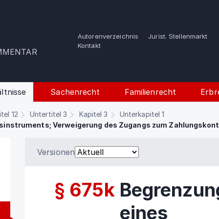
Autorenverzeichnis
Jurist. Stellenmarkt
e
Kontakt
OMMENTAR
ltnisse
Sachenrecht
Familienrecht
Erbr
itel 12
Untertitel 3
Kapitel 3
Unterkapitel 1
gsinstruments; Verweigerung des Zugangs zum Zahlungskon
Versionen
§ 675k
Begrenzun
eines