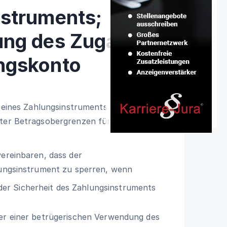
struments;
ung des Zugangs
ngskonto
 eines Zahlungsinstruments erteilt wird,
ster Betragsobergrenzen für die Nutzung
vereinbaren, dass der
hlungsinstrument zu sperren, wenn
er Sicherheit des Zahlungsinstruments
oder einer betrügerischen Verwendung des