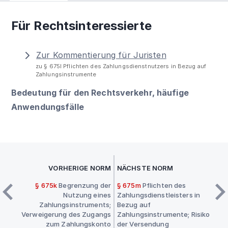
Für Rechtsinteressierte
Zur Kommentierung für Juristen
zu § 675l Pflichten des Zahlungsdienstnutzers in Bezug auf
Zahlungsinstrumente
Bedeutung für den Rechtsverkehr, häufige
Anwendungsfälle
VORHERIGE NORM
NÄCHSTE NORM
§ 675k
Begrenzung der
§ 675m
Pflichten des
Nutzung eines
Zahlungsdienstleisters in
Zahlungsinstruments;
Bezug auf
Verweigerung des Zugangs
Zahlungsinstrumente; Risiko
zum Zahlungskonto
der Versendung