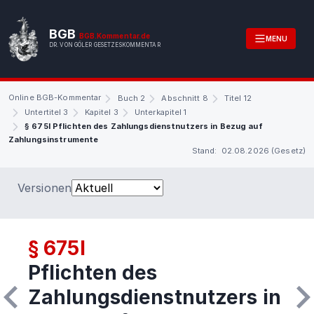
BGB
BGB.Kommentar.de
MENU
DR. VON GÖLER GESETZESKOMMENTAR
Online BGB-Kommentar
Buch 2
Abschnitt 8
Titel 12
Untertitel 3
Kapitel 3
Unterkapitel 1
§ 675l Pflichten des Zahlungsdienstnutzers in Bezug auf
Zahlungsinstrumente
Stand: 02.08.2026 (Gesetz)
Versionen
§ 675l
Pflichten des
Zahlungsdienstnutzers in