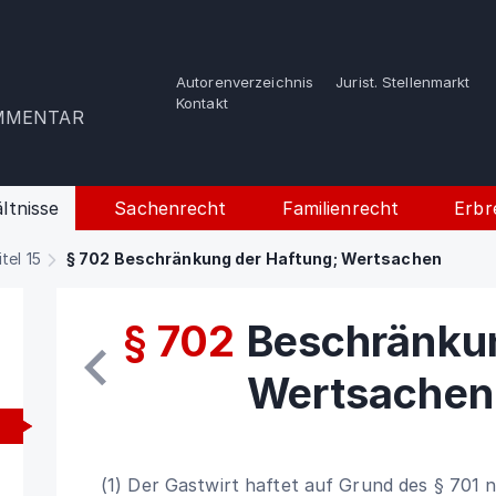
Autorenverzeichnis
Jurist. Stellenmarkt
e
Kontakt
OMMENTAR
ltnisse
Sachenrecht
Familienrecht
Erbr
itel 15
§ 702 Beschränkung der Haftung; Wertsachen
§ 702
Beschränkun
Wertsachen
(1) Der Gastwirt haftet auf Grund des § 701 