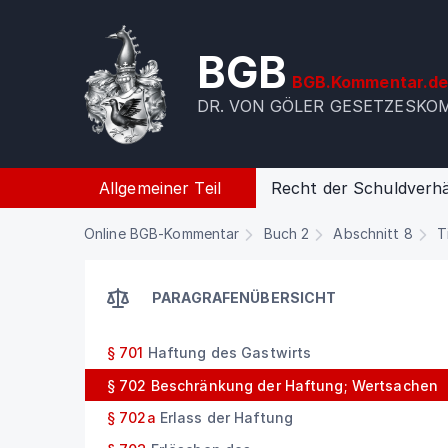
BGB
BGB.Kommentar.d
DR. VON GÖLER GESETZESK
Allgemeiner Teil
Recht der Schuldverhä
Online BGB-Kommentar
Buch 2
Abschnitt 8
T
PARAGRAFENÜBERSICHT
§ 701
Haftung des Gastwirts
§ 702
Beschränkung der Haftung; Wertsachen
§ 702a
Erlass der Haftung