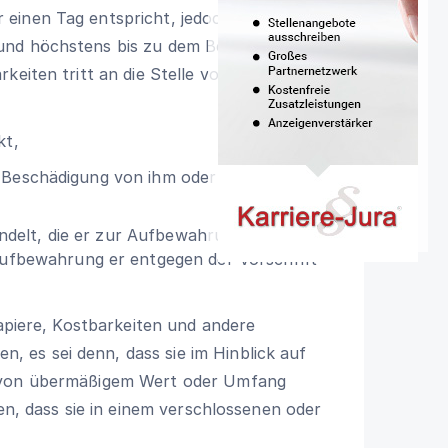
einen Tag entspricht, jedoch
und höchstens bis zu dem Betrag von
keiten tritt an die Stelle von 3.500 Euro
kt,
e Beschädigung von ihm oder seinen
ndelt, die er zur Aufbewahrung
fbewahrung er entgegen der Vorschrift
papiere, Kostbarkeiten und andere
es sei denn, dass sie im Hinblick auf
t von übermäßigem Wert oder Umfang
gen, dass sie in einem verschlossenen oder