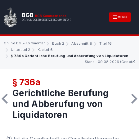
BGB
BGB.Kommentar.de
MENU
DR. VON GÖLER GESETZESKOMMENTAR
Online BGB-Kommentar
Buch 2
Abschnitt 8
Titel 16
Untertitel 2
Kapitel 6
§ 736a Gerichtliche Berufung und Abberufung von Liquidatoren
Stand: 09.08.2026 (Gesetz)
§ 736a
Gerichtliche Berufung
und Abberufung von
Liquidatoren
(1) Ist die Gesellschaft im Gesellschaftsregister