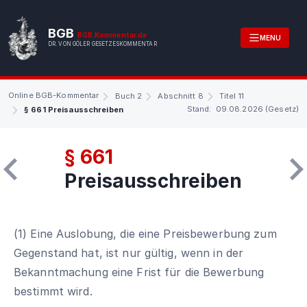
BGB
BGB.Kommentar.de
MENU
DR. VON GÖLER GESETZESKOMMENTAR
Online BGB-Kommentar
Buch 2
Abschnitt 8
Titel 11
Stand: 09.08.2026 (Gesetz)
§ 661 Preisausschreiben
§ 661
Preisausschreiben
(1) Eine Auslobung, die eine Preisbewerbung zum
Gegenstand hat, ist nur gültig, wenn in der
Bekanntmachung eine Frist für die Bewerbung
bestimmt wird.