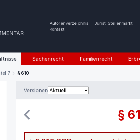
Autorenverzeichnis
Jurist. Stellenmarkt
e
Kontakt
OMMENTAR
ltnisse
Sachenrecht
Familienrecht
Erbr
itel 7
§ 610
Versionen
§ 6