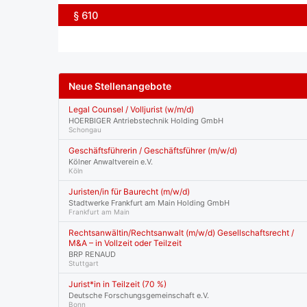
§ 610