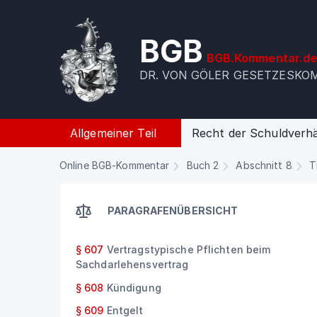
BGB
BGB.Kommentar.d
DR. VON GÖLER GESETZESK
Allgemeiner Teil
Recht der Schuldverhä
Online BGB-Kommentar
Buch 2
Abschnitt 8
T
PARAGRAFENÜBERSICHT
§ 607
Vertragstypische Pflichten beim
Sachdarlehensvertrag
§ 608
Kündigung
§ 609
Entgelt