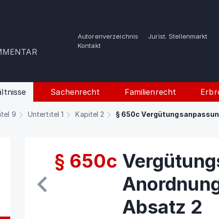
Autorenverzeichnis
Jurist. Stellenmarkt
e
Kontakt
OMMENTAR
ltnisse
Sachenrecht
Familienrecht
Erbr
itel 9
Untertitel 1
Kapitel 2
§ 650c Vergütungsanpassung
§ 650c
Vergütung
Anordnung
Absatz 2