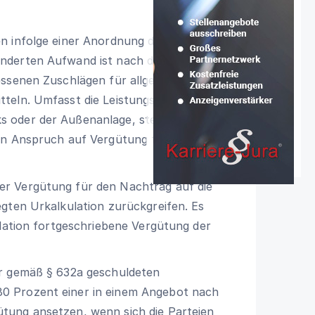
n infolge einer Anordnung des Bestellers
nderten Aufwand ist nach den
essenen Zuschlägen für allgemeine
teln. Umfasst die Leistungspflicht des
 oder der Außenanlage, steht diesem im
in Anspruch auf Vergütung für
r Vergütung für den Nachtrag auf die
gten Urkalkulation zurückgreifen. Es
ulation fortgeschriebene Vergütung der
er gemäß § 632a geschuldeten
0 Prozent einer in einem Angebot nach
tung ansetzen, wenn sich die Parteien