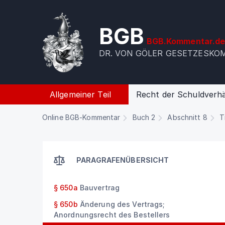
BGB
BGB.Kommentar.d
DR. VON GÖLER GESETZESK
Allgemeiner Teil
Recht der Schuldverhä
Online BGB-Kommentar
Buch 2
Abschnitt 8
T
PARAGRAFENÜBERSICHT
§ 650a
Bauvertrag
§ 650b
Änderung des Vertrags;
Anordnungsrecht des Bestellers