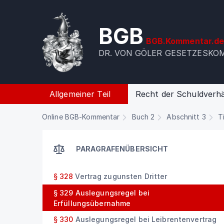
BGB
BGB.Kommentar.d
DR. VON GÖLER GESETZESK
Allgemeiner Teil
Recht der Schuldverhä
Online BGB-Kommentar
Buch 2
Abschnitt 3
T
PARAGRAFENÜBERSICHT
§ 328
Vertrag zugunsten Dritter
§ 329
Auslegungsregel bei
Erfüllungsübernahme
§ 330
Auslegungsregel bei Leibrentenvertrag