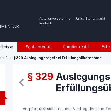
Autorenverzeichnis
Jurist. Stellenmarkt
e
Kontakt
OMMENTAR
ltnisse
Sachenrecht
Familienrecht
Erbr
itel 3
§ 329 Auslegungsregel bei Erfüllungsübernahme
§ 329
Auslegungsr
Erfüllungs
Verpflichtet sich in einem Vertrag der eine Te