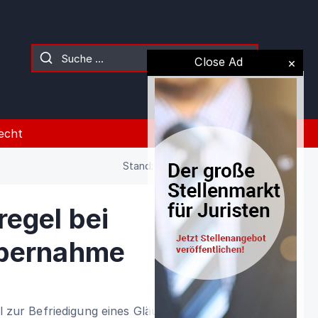
Close Ad
echt
Stand: 02.08.2026 (Gesetz)
egel bei
übernahme
il zur Befriedigung eines Gläubigers des