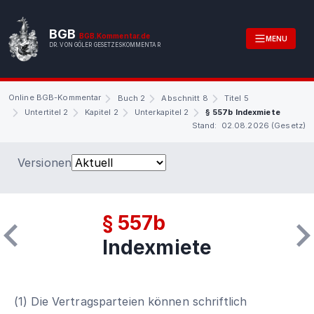
BGB
BGB.Kommentar.de
MENU
DR. VON GÖLER GESETZESKOMMENTAR
Online BGB-Kommentar
Buch 2
Abschnitt 8
Titel 5
Untertitel 2
Kapitel 2
Unterkapitel 2
§ 557b Indexmiete
Stand: 02.08.2026 (Gesetz)
Versionen
§ 557b
Indexmiete
(1) Die Vertragsparteien können schriftlich