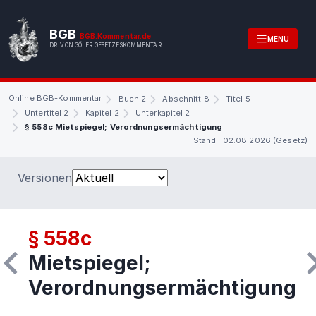
BGB
BGB.Kommentar.de
MENU
DR. VON GÖLER GESETZESKOMMENTAR
Online BGB-Kommentar
Buch 2
Abschnitt 8
Titel 5
Untertitel 2
Kapitel 2
Unterkapitel 2
§ 558c Mietspiegel; Verordnungsermächtigung
Stand: 02.08.2026 (Gesetz)
Versionen
§ 558c
Mietspiegel;
Verordnungsermächtigung