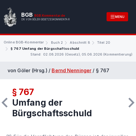
BGB
BGB.Kommentar.de
MENU
DR. VON GÖLER GESETZESKOMMENTAR
Online BGB-Kommentar
Buch 2
Abschnitt 8
Titel 20
§ 767 Umfang der Bürgschaftsschuld
Stand: 02.08.2026 (Gesetz); 05.06.2026 (Kommentierung)
von Göler (Hrsg.) /
Bernd Nenninger
/
§ 767
§ 767
Umfang der
Bürgschaftsschuld