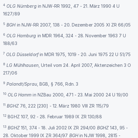
4
OLG Nürnberg
in NJW-RR 1992, 47 - 21. März 1990 4 U
1627/89
5
BGH
in NJW-RR 2007, 138 - 20. Dezember 2005 XI ZR 66/05
6
OLG Hamburg
in MDR 1964, 324 - 28. November 1963 7 U
188/63
7
OLG Düsseldorf
in MDR 1975, 1019 - 20. Juni 1975 22 U 51/75
8
LG Mühlhausen
, Urteil vom 24. April 2007, Aktenzeichen 3 O
217/06
9
Palandt/Sprau
, BGB, § 766, Rdn. 3
10
OLG Hamm
in NZBau 2000, 471 - 23. Mai 2000 24 U 19/00
11
BGHZ
76, 222 [230] - 12. März 1980 VIII ZR 115/79
12
BGHZ 107, 92 - 28. Februar 1989 IX ZR 130/88
13
BGHZ
151, 374 - 18. Juli 2002 IX ZR 294/00
BGHZ
143, 95 -
28. Oktober 1999 IX ZR 364/97
BGH
in NJW 1998, 2815 -