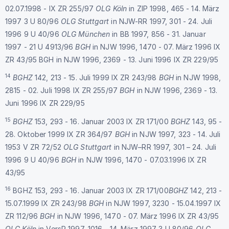
02.07.1998 - IX ZR 255/97
OLG Köln
in ZIP 1998, 465 - 14. März
1997 3 U 80/96
OLG Stuttgart
in NJW-RR 1997, 301 - 24. Juli
1996 9 U 40/96
OLG München
in BB 1997, 856 - 31. Januar
1997 - 21 U 4913/96
BGH
in NJW 1996, 1470 - 07. März 1996 IX
ZR 43/95 BGH in NJW 1996, 2369 - 13. Juni 1996 IX ZR 229/95
14
BGHZ
142, 213 - 15. Juli 1999 IX ZR 243/98
BGH
in NJW 1998,
2815 - 02. Juli 1998 IX ZR 255/97
BGH
in NJW 1996, 2369 - 13.
Juni 1996 IX ZR 229/95
15
BGHZ
153, 293 - 16. Januar 2003 IX ZR 171/00
BGHZ
143, 95 -
28. Oktober 1999 IX ZR 364/97
BGH
in NJW 1997, 323 - 14. Juli
1953 V ZR 72/52
OLG Stuttgart
in NJW–RR 1997, 301 – 24. Juli
1996 9 U 40/96
BGH
in NJW 1996, 1470 - 07.03.1996 IX ZR
43/95
16
BGHZ 153, 293 - 16. Januar 2003 IX ZR 171/00
BGHZ
142, 213 -
15.07.1999 IX ZR 243/98
BGH
in NJW 1997, 3230 - 15.04.1997 IX
ZR 112/96
BGH
in NJW 1996, 1470 - 07. März 1996 IX ZR 43/95
OLG Köln
in VersR 1997, 1016 - 14. März 1997 3 U 80/96
OLG