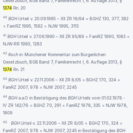
Gesetzbuch, BGB Band 7, Familienrecht I, 6. Auflage 2013, §
1374
Rn. 20
40
BGH
Urteil v. 20.09.1995 – XII ZR 16/94 = BGHZ 130, 377, 382
= FamRZ 1995, 1562 = NJW 1995, 3113
41
BGH
Urteil v. 27.06.1990 – XII ZR 95/89 = FamRZ 1990, 1083 =
NJW-RR 1990, 1283
42
Koch
in: Münchener Kommentar zum Bürgerlichen
Gesetzbuch, BGB Band 7, Familienrecht I, 6. Auflage 2013, §
1374
Rn. 21
43
BGH
Urteil v. 22.11.2006 – XII ZR 8/05 = BGHZ 170, 324 =
FamRZ 2007, 978 = NJW 2007, 2245
44
BGH
a.a.O in Bestätigung des
BGH
Urteils vom 01.02.1978 -
IV ZR 142/76 = BGHZ 70, 291 = FamRZ 1978, 335 = NJW 1978,
1809
45
BGH
Urteil v. 22.11.2006 – XII ZR 8/05 = BGHZ 170, 324 =
FamRZ 2007, 978 = NJW 2007, 2245 in Bestätigung des
BGH