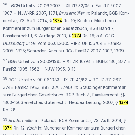
36
BGH
Urteil v. 20.06.2007 – XII ZR 32/05 = FamRZ 2007,
1307 = NJW-RR 2007, 1371;
Brudermüller
in: Palandt, BGB Kom-
mentar, 73. Aufl. 2014, §
1374
Rn. 10; Koch in: Münchener
Kommentar zum Bürgerlichen Gesetzbuch, BGB Band 7,
Familienrecht I, 6. Auflage 2013, §
1374
Rn. 18; a.A.
OLG
Düsseldorf
Urteil vom 06.01.2005 – II-4 UF 156/04 = FamRZ
2005, 1835; Schröder: Anm. zu
BGH
FamRZ 2007, 1307, 1309
37
BGH
Urteil vom 20.09.1995 – XII ZR 16/94 = BGHZ 130, 377 =
FamRZ 1995, 1562 = NJW 1995, 3113
38
BGH
Urteile v. 09.06.1983 – IX ZR 41/82 = BGHZ 87, 367
374= FamRZ 1983, 882; a.A.
Thiele
in: Staudinger Kommentar
zum Bürgerlichen Gesetzbuch, BGB Buch 4, Familienrecht §§
1363-1563 eheliches Güterrecht, Neubearbeitung 2007, §
1374
Rn. 28
39
Brudermüller
in: Palandt, BGB Kommentar, 73. Aufl. 2014, §
1374
Rn. 12;
Koch
in: Münchener Kommentar zum Bürgerlichen