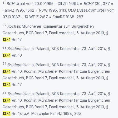
31
BGH
Urteil vom 20.09.1995 – XII ZR 16/94 =
BGHZ
130, 377 =
FamRZ 1995, 1562 = NJW 1995, 3113;
OLG
Düsseldorf
Urteil vom
07.10.1987 – 10 WF 212/87 = FamRZ 1988, 287
32
Koch
in: Münchener Kommentar zum Bürgerlichen
Gesetzbuch, BGB Band 7, Familienrecht I, 6. Auflage 2013, §
1374
Rn. 17
33
Brudermüller
in: Palandt, BGB Kommentar, 73. Aufl. 2014, §
1374
Rn. 10
34
Brudermüller
in: Palandt, BGB Kommentar, 73. Aufl. 2014, §
1374
Rn. 10;
Koch
in: Münchener Kommentar zum Bürgerlichen
Gesetzbuch, BGB Band 7, Familienrecht I, 6. Auflage 2013, §
1374
Rn. 17
35
Brudermüller
in: Palandt, BGB Kommentar, 73. Aufl. 2014, §
1374
Rn. 10;
Koch
in: Münchener Kommentar zum Bürgerlichen
Gesetzbuch, BGB Band 7, Familienrecht I, 6. Auflage 2013, §
1374
Rn. 18; a.A. Muscheler FamRZ 1998, 265