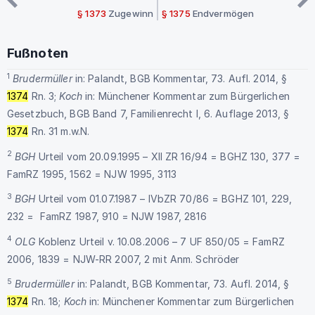
§ 1373
Zugewinn
§ 1375
Endvermögen
Fußnoten
1
Brudermüller
in: Palandt, BGB Kommentar, 73. Aufl. 2014, §
1374
Rn. 3;
Koch
in: Münchener Kommentar zum Bürgerlichen
Gesetzbuch, BGB Band 7, Familienrecht I, 6. Auflage 2013, §
1374
Rn. 31 m.w.N.
2
BGH
Urteil vom 20.09.1995 – XII ZR 16/94 = BGHZ 130, 377 =
FamRZ 1995, 1562 = NJW 1995, 3113
3
BGH
Urteil vom 01.07.1987 – IVbZR 70/86 = BGHZ 101, 229,
232 = FamRZ 1987, 910 = NJW 1987, 2816
4
OLG
Koblenz Urteil v. 10.08.2006 – 7 UF 850/05 = FamRZ
2006, 1839 = NJW-RR 2007, 2 mit Anm. Schröder
5
Brudermüller
in: Palandt, BGB Kommentar, 73. Aufl. 2014, §
1374
Rn. 18;
Koch
in: Münchener Kommentar zum Bürgerlichen