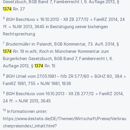
Gesetzbuch, BGB Band 7, Familienrecht I, 6. Auflage 2013, §
1374
Rn. 27
6
BGH
Beschluss v. 16.10.2013 - XII ZB 277/12 = FamRZ 2014, 24
ff. = NJW 2013, 3645 in Bestätigung seiner bisherigen
Rechtsprechung
7
Brudermüller
in: Palandt, BGB Kommentar, 73. Aufl. 2014, §
1374
Rn. 19 m.w.N.;
Koch
in: Münchener Kommentar zum
Bürgerlichen Gesetzbuch, BGB Band 7, Familienrecht I, 6.
Auflage 2013, §
1374
Rn. 15
8
BGH
Urteil vom 27.05.1981 – IVb ZR 577/80 = BGHZ 80, 384 =
FamRZ 1981, 755 = NJW 1981, 1836
9
BGH
Beschluss vom 16.10.2013 - XII ZB 277/12 = FamRZ 2014,
24 ff. = NJW 2013, 3645
10
Informationen unter:
https://www.destatis.de/DE/Themen/Wirtschaft/Preise/Verbrau
cherpreisindex/_inhalt.html?