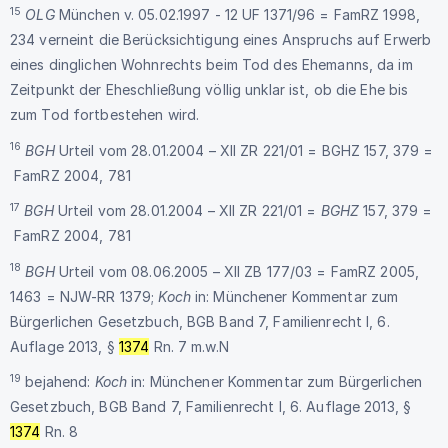
15
OLG
München v. 05.02.1997 - 12 UF 1371/96 = FamRZ 1998,
234 verneint die Berücksichtigung eines Anspruchs auf Erwerb
eines dinglichen Wohnrechts beim Tod des Ehemanns, da im
Zeitpunkt der Eheschließung völlig unklar ist, ob die Ehe bis
zum Tod fortbestehen wird.
16
BGH
Urteil vom 28.01.2004 – XII ZR 221/01 = BGHZ 157, 379 =
FamRZ 2004, 781
17
BGH
Urteil vom 28.01.2004 – XII ZR 221/01 =
BGHZ
157, 379 =
FamRZ 2004, 781
18
BGH
Urteil vom 08.06.2005 – XII ZB 177/03 = FamRZ 2005,
1463 = NJW-RR 1379;
Koch
in: Münchener Kommentar zum
Bürgerlichen Gesetzbuch, BGB Band 7, Familienrecht I, 6.
Auflage 2013, §
1374
Rn. 7 m.w.N
19
bejahend:
Koch
in: Münchener Kommentar zum Bürgerlichen
Gesetzbuch, BGB Band 7, Familienrecht I, 6. Auflage 2013, §
1374
Rn. 8