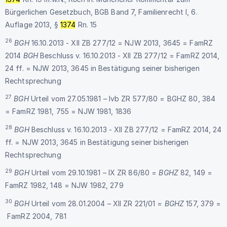
Bürgerlichen Gesetzbuch, BGB Band 7, Familienrecht I, 6.
Auflage 2013, §
1374
Rn. 15
26
BGH
16.10.2013 - XII ZB 277/12 = NJW 2013, 3645 = FamRZ
2014
BGH
Beschluss v. 16.10.2013 - XII ZB 277/12 = FamRZ 2014,
24 ff. = NJW 2013, 3645 in Bestätigung seiner bisherigen
Rechtsprechung
27
BGH
Urteil vom 27.05.1981 – Ivb ZR 577/80 = BGHZ 80, 384
= FamRZ 1981, 755 = NJW 1981, 1836
28
BGH
Beschluss v. 16.10.2013 - XII ZB 277/12 = FamRZ 2014, 24
ff. = NJW 2013, 3645 in Bestätigung seiner bisherigen
Rechtsprechung
29
BGH
Urteil vom 29.10.1981 – IX ZR 86/80 =
BGHZ
82, 149 =
FamRZ 1982, 148 = NJW 1982, 279
30
BGH
Urteil vom 28.01.2004 – XII ZR 221/01 =
BGHZ
157, 379 =
FamRZ 2004, 781