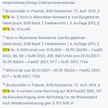
templateQueryString=Verbraucherpreisindex
11
Brudermüller
in:
Palandt
, BGB Kommentar, 73. Aufl. 2014, §
1374
Rn. 3;
Koch
in: Münchener Kommentar zum Bürgerlichen
Gesetzbuch, BGB Band 7, Familienrecht I, 6. Auflage 2013, §
1374
Rn. 31 m.w.N
12
Koch
in: Münchener Kommentar zum Bürgerlichen
Gesetzbuch, BGB Band 7, Familienrecht I, 6. Auflage 2013, §
1374
Rn. 6;
BGH
Urteil vom 31.10.2001 – XII ZR 292/99 = FamRZ
2002, 88, 89 = NJW 2002, 436;
BGH
Urteil vom 28.02.2007 –
XII ZR 156/04 = FamRZ 2007, 877 = NJW 2007, 1744
13
BGH
Urteil vom 28.02.2007 – XII ZR 156/04 = FamRZ 2007,
877 = NJW 2007, 1744
14
Brudermüller
in: Palandt, BGB Kommentar, 73. Aufl. 2014, §
1374
Rn. 4 verneint unter Berufung auf
BGH
FamRZ 1982, 147
die Berücksichtigung einer Abfindung für die Witwenrente
nach Wiederverheiratung gem. § 107 SGB VI