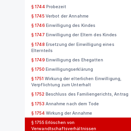
§ 1744
Probezeit
§ 1745
Verbot der Annahme
§ 1746
Einwilligung des Kindes
§ 1747
Einwilligung der Eltern des Kindes
§ 1748
Ersetzung der Einwilligung eines
Elternteils
§ 1749
Einwilligung des Ehegatten
§ 1750
Einwilligungserklärung
§ 1751
Wirkung der elterlichen Einwilligung,
Verpflichtung zum Unterhalt
§ 1752
Beschluss des Familiengerichts, Antrag
§ 1753
Annahme nach dem Tode
§ 1754
Wirkung der Annahme
§ 1755
Erlöschen von
Verwandtschaftsverhältnissen