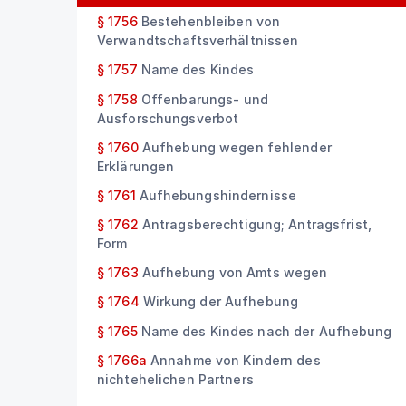
§ 1756
Bestehenbleiben von
Verwandtschaftsverhältnissen
§ 1757
Name des Kindes
§ 1758
Offenbarungs- und
Ausforschungsverbot
§ 1760
Aufhebung wegen fehlender
Erklärungen
§ 1761
Aufhebungshindernisse
§ 1762
Antragsberechtigung; Antragsfrist,
Form
§ 1763
Aufhebung von Amts wegen
§ 1764
Wirkung der Aufhebung
§ 1765
Name des Kindes nach der Aufhebung
§ 1766a
Annahme von Kindern des
nichtehelichen Partners