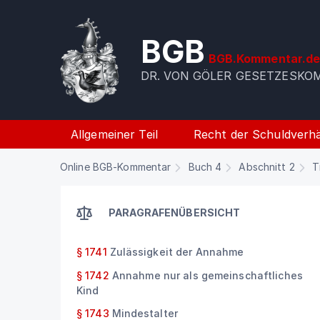
BGB
BGB.Kommentar.d
DR. VON GÖLER GESETZESK
Allgemeiner Teil
Recht der Schuldverhä
Online BGB-Kommentar
Buch 4
Abschnitt 2
T
PARAGRAFENÜBERSICHT
§ 1741
Zulässigkeit der Annahme
§ 1742
Annahme nur als gemeinschaftliches
Kind
§ 1743
Mindestalter