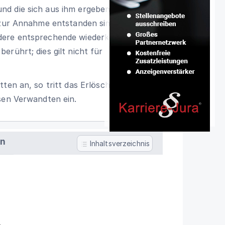
nd die sich aus ihm ergebenden Rechte
 zur Annahme entstanden sind,
ndere entsprechende wiederkehrende
rührt; dies gilt nicht für
ten an, so tritt das Erlöschen nur im
sen Verwandten ein.
en
Inhaltsverzeichnis