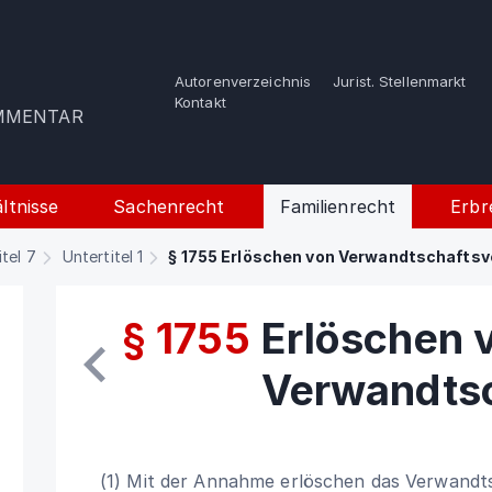
Autorenverzeichnis
Jurist. Stellenmarkt
e
Kontakt
OMMENTAR
ltnisse
Sachenrecht
Familienrecht
Erbr
itel 7
Untertitel 1
§ 1755 Erlöschen von Verwandtschaftsv
§ 1755
Erlöschen 
Verwandtsc
(1) Mit der Annahme erlöschen das Verwandts