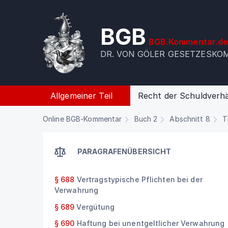
BGB
BGB.Kommentar.d
DR. VON GÖLER GESETZESK
Allgemeiner Teil
Recht der Schuldverhä
Online BGB-Kommentar
Buch 2
Abschnitt 8
T
PARAGRAFENÜBERSICHT
§ 688
Vertragstypische Pflichten bei der
Verwahrung
§ 689
Vergütung
§ 690
Haftung bei unentgeltlicher Verwahrung