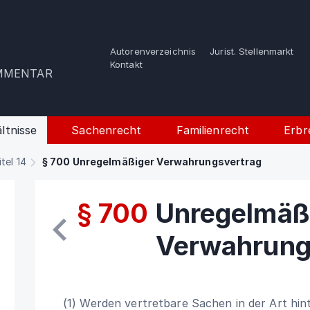
Autorenverzeichnis
Jurist. Stellenmarkt
e
Kontakt
OMMENTAR
ltnisse
Sachenrecht
Familienrecht
Erbr
itel 14
§ 700 Unregelmäßiger Verwahrungsvertrag
§ 700
Unregelmäß
Verwahrung
(1) Werden vertretbare Sachen in der Art hin