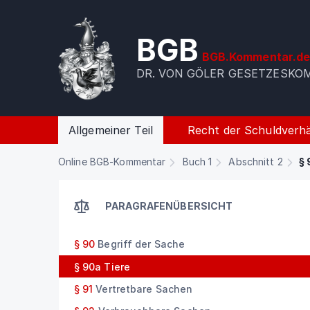
BGB
BGB.Kommentar.d
DR. VON GÖLER GESETZESK
Allgemeiner Teil
Recht der Schuldverhä
Online BGB-Kommentar
Buch 1
Abschnitt 2
§ 
PARAGRAFENÜBERSICHT
§ 90
Begriff der Sache
§ 90a
Tiere
§ 91
Vertretbare Sachen