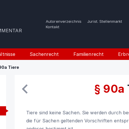
Autorenverzeichnis
Jurist. Stellenmarkt
e
Kontakt
OMMENTAR
ltnisse
Sachenrecht
Familienrecht
Erbr
90a Tiere
§ 90a
Tiere sind keine Sachen. Sie werden durch be
die für Sachen geltenden Vorschriften ents
anderes bestimmt ist.