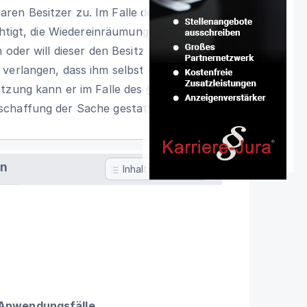
ren Besitzer zu. Im Falle der Entziehung
chtigt, die Wiedereinräumung des Besitzes
 oder will dieser den Besitz nicht wieder
verlangen, dass ihm selbst der Besitz
tzung kann er im Falle des § 867
chaffung der Sache gestattet wird.
en
Inhaltsverzeichnis
 Anwendungsfälle