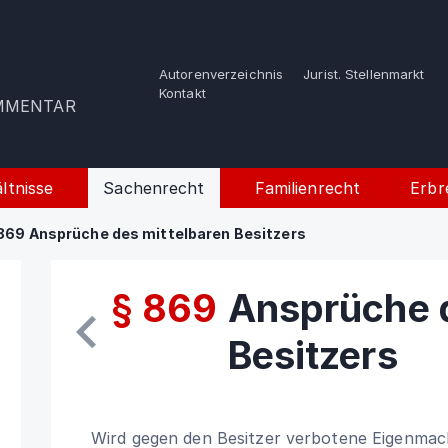
Autorenverzeichnis
Jurist. Stellenmarkt
e
Kontakt
OMMENTAR
ltnisse
Sachenrecht
Familienrecht
Erbr
869 Ansprüche des mittelbaren Besitzers
§ 869
Ansprüche d
Besitzers
Wird gegen den Besitzer verbotene Eigenmacht