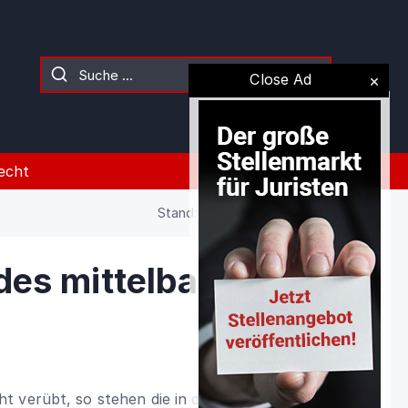
Close Ad
echt
Stand: 02.08.2026 (Gesetz)
es mittelbaren
 verübt, so stehen die in den §§ 861,