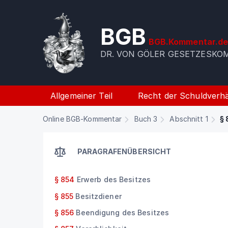
BGB
BGB.Kommentar.d
DR. VON GÖLER GESETZESK
Allgemeiner Teil
Recht der Schuldverhä
Online BGB-Kommentar
Buch 3
Abschnitt 1
§ 
PARAGRAFENÜBERSICHT
§ 854
Erwerb des Besitzes
§ 855
Besitzdiener
§ 856
Beendigung des Besitzes