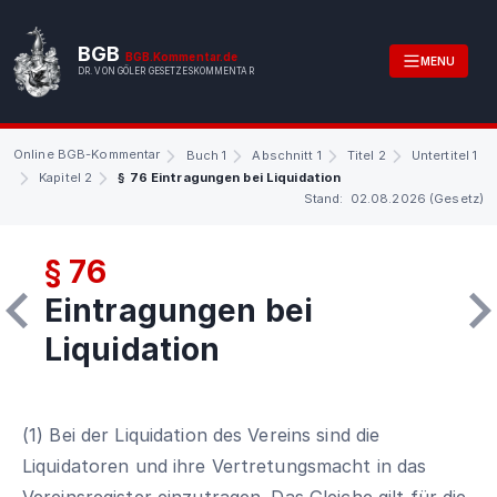
BGB
BGB.Kommentar.de
MENU
DR. VON GÖLER GESETZESKOMMENTAR
Online BGB-Kommentar
Buch 1
Abschnitt 1
Titel 2
Untertitel 1
Kapitel 2
§ 76 Eintragungen bei Liquidation
Stand: 02.08.2026 (Gesetz)
§ 76
Eintragungen bei
Liquidation
(1) Bei der Liquidation des Vereins sind die
Liquidatoren und ihre Vertretungsmacht in das
Vereinsregister einzutragen. Das Gleiche gilt für die