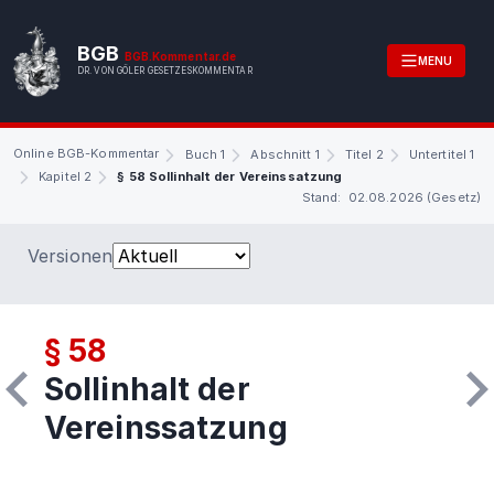
BGB
BGB.Kommentar.de
MENU
DR. VON GÖLER GESETZESKOMMENTAR
Online BGB-Kommentar
Buch 1
Abschnitt 1
Titel 2
Untertitel 1
Kapitel 2
§ 58 Sollinhalt der Vereinssatzung
Stand: 02.08.2026 (Gesetz)
Versionen
§ 58
Sollinhalt der
Vereinssatzung