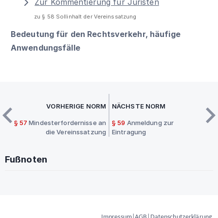
Zur Kommentierung für Juristen
zu § 58 Sollinhalt der Vereinssatzung
Bedeutung für den Rechtsverkehr, häufige
Anwendungsfälle
VORHERIGE NORM
NÄCHSTE NORM
§ 57
Mindesterfordernisse an
§ 59
Anmeldung zur
die Vereinssatzung
Eintragung
Fußnoten
Impressum
|
AGB
|
Datenschutzerklärung