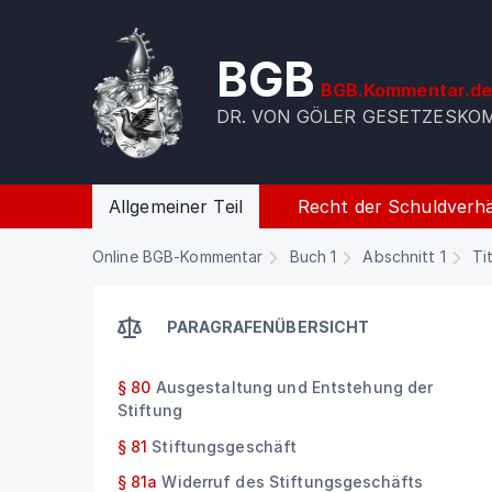
BGB
BGB.Kommentar.d
DR. VON GÖLER GESETZESK
Allgemeiner Teil
Recht der Schuldverhä
Online BGB-Kommentar
Buch 1
Abschnitt 1
Ti
PARAGRAFENÜBERSICHT
§ 80
Ausgestaltung und Entstehung der
Stiftung
§ 81
Stiftungsgeschäft
§ 81a
Widerruf des Stiftungsgeschäfts