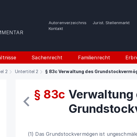
Autorenverzeichnis
Jurist. Stellenmarkt
e
Kontakt
OMMENTAR
ltnisse
Sachenrecht
Familienrecht
Erbr
tel 2
Untertitel 2
§ 83c Verwaltung des Grundstockvermö
§ 83c
Verwaltung
Grundstock
(1) Das Grundstockvermögen ist ungeschmäler