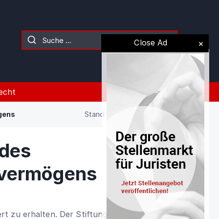
Close Ad
echt
gens
Stand: 02.08.2026 (Gesetz)
 des
vermögens
t zu erhalten. Der Stiftungszweck ist