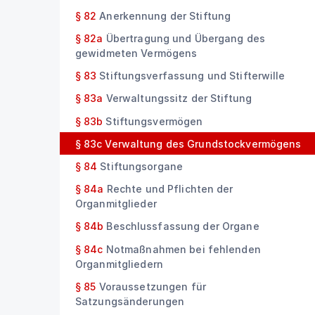
§ 82
Anerkennung der Stiftung
§ 82a
Übertragung und Übergang des
gewidmeten Vermögens
§ 83
Stiftungsverfassung und Stifterwille
§ 83a
Verwaltungssitz der Stiftung
§ 83b
Stiftungsvermögen
§ 83c
Verwaltung des Grundstockvermögens
§ 84
Stiftungsorgane
§ 84a
Rechte und Pflichten der
Organmitglieder
§ 84b
Beschlussfassung der Organe
§ 84c
Notmaßnahmen bei fehlenden
Organmitgliedern
§ 85
Voraussetzungen für
Satzungsänderungen