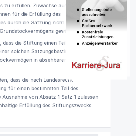
 zu erfüllen. Zuwächse aus der
en für die Erfüllung des
es durch die Satzung nicht
 Grundstockvermögens gewährleistet ist.
dass die Stiftung einen Teil des
einer solchen Satzungsbestimmung muss
stockvermögen in absehbarer Zeit wieder
en, dass die nach Landesrecht
ng für einen bestimmten Teil des
e Ausnahme von Absatz 1 Satz 1 zulassen
haltige Erfüllung des Stiftungszwecks