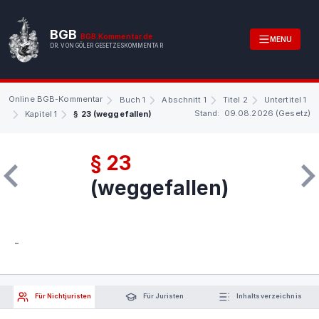
BGB
BGB.Kommentar.de
MENU
DR. VON GÖLER GESETZESKOMMENTAR
Online BGB-Kommentar
Buch 1
Abschnitt 1
Titel 2
Untertitel 1
Stand: 09.08.2026 (Gesetz)
Kapitel 1
§ 23 (weggefallen)
§ 23
(weggefallen)
-
Für Nichtjuristen
Für Juristen
Inhaltsverzeichnis