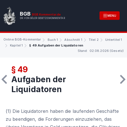
BGB
BGB.Kommentar.de
MENU
DR. VON GÖLER GESETZESKOMMENTAR
Online BGB-Kommentar
Buch 1
Abschnitt 1
Titel 2
Untertitel 1
Kapitel 1
§ 49 Aufgaben der Liquidatoren
Stand: 02.08.2026 (Gesetz)
§ 49
Aufgaben der
Liquidatoren
(1) Die Liquidatoren haben die laufenden Geschäfte
zu beendigen, die Forderungen einzuziehen, das
übrige Vermögen in Geld umzusetzen, die Gläubiger