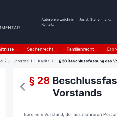
Autorenverzeichnis
Jurist. Stellenmarkt
e
Kontakt
OMMENTAR
ltnisse
Sachenrecht
Familienrecht
Erbr
tel 2
Untertitel 1
Kapitel 1
§ 28 Beschlussfassung des V
§ 28
Beschlussfa
Vorstands
Bei einem Vorstand, der aus mehreren Person