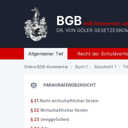
BGB
BGB.Kommentar.d
DR. VON GÖLER GESETZESK
Allgemeiner Teil
Recht der Schuldverhä
Online BGB-Kommentar
Buch 1
Abschnitt 1
Ti
PARAGRAFENÜBERSICHT
§ 21
Nicht wirtschaftlicher Verein
§ 22
Wirtschaftlicher Verein
§ 23
(weggefallen)