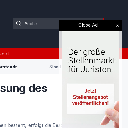
Close Ad
echt
orstands
Stand: 02.08.2026 (Gesetz)
ssung des
en besteht, erfolgt die Beschlussfassung