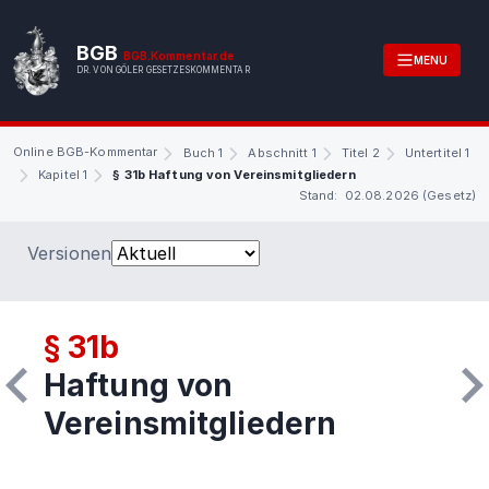
BGB
BGB.Kommentar.de
MENU
DR. VON GÖLER GESETZESKOMMENTAR
Online BGB-Kommentar
Buch 1
Abschnitt 1
Titel 2
Untertitel 1
Kapitel 1
§ 31b Haftung von Vereinsmitgliedern
Stand: 02.08.2026 (Gesetz)
Versionen
§ 31b
Haftung von
Vereinsmitgliedern