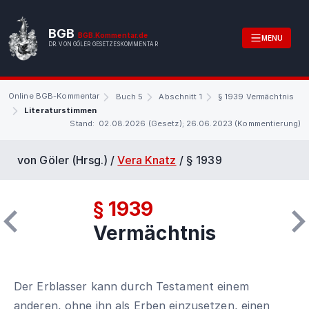
BGB
BGB.Kommentar.de
MENU
DR. VON GÖLER GESETZESKOMMENTAR
Online BGB-Kommentar
Buch 5
Abschnitt 1
§ 1939 Vermächtnis
Literaturstimmen
Stand: 02.08.2026 (Gesetz); 26.06.2023 (Kommentierung)
von Göler (Hrsg.) /
Vera Knatz
/
§ 1939
§ 1939
Vermächtnis
Der Erblasser kann durch Testament einem
anderen, ohne ihn als Erben einzusetzen, einen