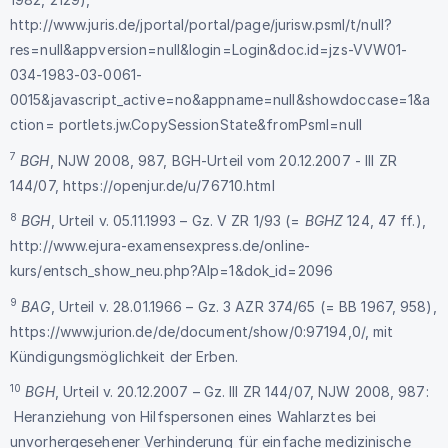
http://www.juris.de/jportal/portal/page/jurisw.psml/t/null?
res=null&appversion=null&login=Login&doc.id=jzs-VVW01-
034-1983-03-0061-
0015&javascript_active=no&appname=null&showdoccase=1&a
ction= portlets.jw.CopySessionState&fromPsml=null
7
BGH
, NJW 2008, 987, BGH-Urteil vom 20.12.2007 - III ZR
144/07,
https://openjur.de/u/76710.html
8
BGH
, Urteil v. 05.11.1993 – Gz. V ZR 1/93 (=
BGHZ
124, 47 ff.),
http://www.ejura-examensexpress.de/online-
kurs/entsch_show_neu.php?Alp=1&dok_id=2096
9
BAG
, Urteil v. 28.01.1966 – Gz. 3 AZR 374/65 (= BB 1967, 958),
https://www.jurion.de/de/document/show/0:97194,0/
, mit
Kündigungsmöglichkeit der Erben.
10
BGH
, Urteil v. 20.12.2007 – Gz. III ZR 144/07
, NJW 2008, 987:
Heranziehung von Hilfspersonen eines Wahlarztes bei
unvorhergesehener Verhinderung für einfache medizinische