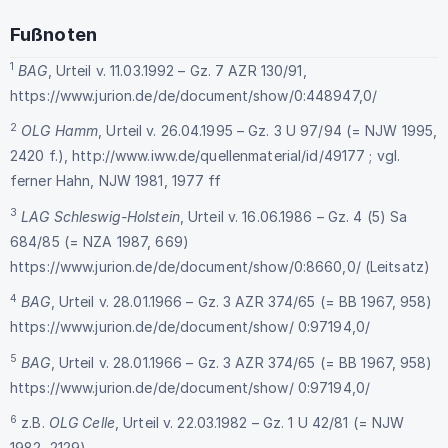
Fußnoten
1
BAG
, Urteil v. 11.03.1992 – Gz. 7 AZR 130/91,
https://www.jurion.de/de/document/show/0:448947,0/
2
OLG Hamm
, Urteil v. 26.04.1995 – Gz. 3 U 97/94 (= NJW 1995,
2420 f.),
http://www.iww.de/quellenmaterial/id/49177 ; vgl.
ferner Hahn, NJW 1981, 1977 ff
3
LAG Schleswig-Holstein
, Urteil v. 16.06.1986 – Gz. 4 (5) Sa
684/85 (= NZA 1987, 669)
https://www.jurion.de/de/document/show/0:8660,0/
(Leitsatz)
4
BAG
, Urteil v. 28.01.1966 – Gz. 3 AZR 374/65 (= BB 1967, 958)
https://www.jurion.de/de/document/show/ 0:97194,0/
5
BAG
, Urteil v. 28.01.1966 – Gz. 3 AZR 374/65 (= BB 1967, 958)
https://www.jurion.de/de/document/show/ 0:97194,0/
6
z.B.
OLG Celle
, Urteil v. 22.03.1982 – Gz. 1 U 42/81 (= NJW
1982, 2129),