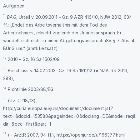
Aufgaben.
11
BAG
, Urteil v. 20.09.2011 – Gz. 9 AZR 416/10
, NJW 2012, 634
ff.: „Endet das Arbeitsverhältnis mit dem Tod des
Arbeitnehmers, erlischt zugleich der Urlaubsanspruch. Er
wandelt sich nicht in einen Abgeltungsanspruch iSv. § 7 Abs. 4
BUrlG um.“ (amtl. Leitsatz)
12
2010 – Gz. 16 Sa 1502/09
13
Beschluss v. 14.02.2013- Gz. 16 Sa 1511/12
(= NZA-RR 2013,
288),
14
Richtlinie 2003/88/EG
15
(Gz. C 118/13),
http://curia.europa.eu/juris/document/document.jsf?
text=&docid=153580&pageIndex=0&doclang=DE&mode=req&
dir=&occ=first&part=1
16
(= ArztR 2007, 94 ff.),
https://openjur.de/u/166377.html