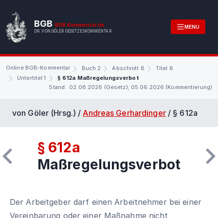
BGB
BGB.Kommentar.de
MENU
DR. VON GÖLER GESETZESKOMMENTAR
Online BGB-Kommentar
Buch 2
Abschnitt 8
Titel 8
Untertitel 1
§ 612a Maßregelungsverbot
Stand: 02.08.2026 (Gesetz); 05.06.2026 (Kommentierung)
von Göler (Hrsg.) /
Andreas Gerhardinger
/
§ 612a
§ 612a
Maßregelungsverbot
Der Arbeitgeber darf einen Arbeitnehmer bei einer
Vereinbarung oder einer Maßnahme nicht