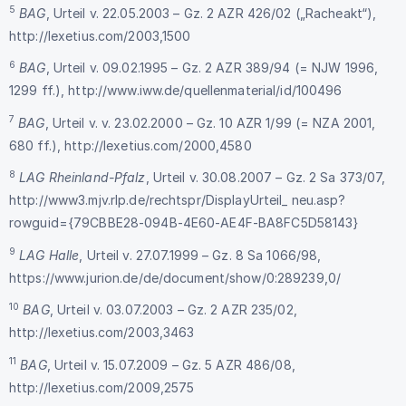
5
BAG
, Urteil v. 22.05.2003 – Gz. 2 AZR 426/02 („Racheakt“),
http://lexetius.com/2003,1500
6
BAG
, Urteil v. 09.02.1995 – Gz. 2 AZR 389/94 (= NJW 1996,
1299 ff.),
http://www.iww.de/quellenmaterial/id/100496
7
BAG
, Urteil v. v. 23.02.2000 – Gz. 10 AZR 1/99 (= NZA 2001,
680 ff.),
http://lexetius.com/2000,4580
8
LAG Rheinland-Pfalz
, Urteil v. 30.08.2007 – Gz. 2 Sa 373/07,
http://www3.mjv.rlp.de/rechtspr/DisplayUrteil_ neu.asp?
rowguid={79CBBE28-094B-4E60-AE4F-BA8FC5D58143
}
9
LAG Halle
, Urteil v. 27.07.1999 – Gz. 8 Sa 1066/98,
https://www.jurion.de/de/document/show/0:289239,0/
10
BAG
, Urteil v. 03.07.2003 – Gz. 2 AZR 235/02,
http://lexetius.com/2003,3463
11
BAG
, Urteil v. 15.07.2009 – Gz. 5 AZR 486/08,
http://lexetius.com/2009,2575