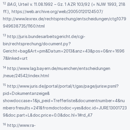
12
BAG
, Urteil v. 11.08.1992 – Gz. 1 AZR 103/92 (= NJW 1993, 218
ff.),
https://web.archive.org/web/20050120124507/
http://www.lexrex.de/rechtsprechung/entscheidungen/ctg1079
949638735/1160.html
13
http://juris.bundesarbeitsgericht.de/cgi-
bin/rechtsprechung/document.py?
Gericht=bag&Art=pm&Datum=2013&anz=43&pos=0&nr=1696
7&linked=urt
14
http://www.lag.bayern.de/muenchen/entscheidungen
/neue/24542/index.html
15
http://www.juris.de/jportal/portal/t/gas/page/jurisw.psml?
pid=Dokumentanzeige&
showdoccase=1&js_peid=Trefferliste&documentnumber=4&nu
mberofresults=241&fromdoctodoc=yes&doc.id=JURE13001723
9&doc.part=L&doc.price=0.0&doc.hl=1#rd_47
16
http://www.ra-