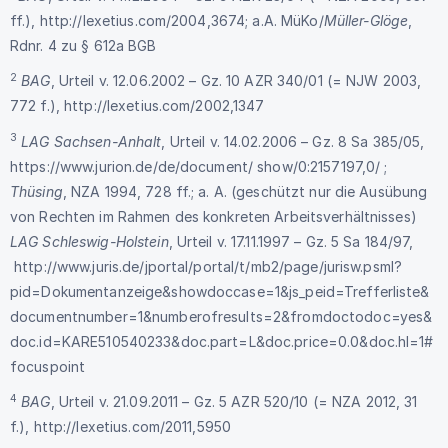
ff.),
http://lexetius.com/2004,3674
; a.A. MüKo/
Müller-Glöge
,
Rdnr. 4 zu § 612a BGB
2
BAG
, Urteil v. 12.06.2002 – Gz. 10 AZR 340/01 (= NJW 2003,
772 f.),
http://lexetius.com/2002,1347
3
LAG Sachsen-Anhalt
, Urteil v. 14.02.2006 – Gz. 8 Sa 385/05,
https://www.jurion.de/de/document/ show/0:2157197,0/
;
Thüsing
, NZA 1994, 728 ff.; a. A. (geschützt nur die Ausübung
von Rechten im Rahmen des konkreten Arbeitsverhältnisses)
LAG Schleswig-Holstein
, Urteil v. 17.11.1997 – Gz. 5 Sa 184/97,
http://www.juris.de/jportal/portal/t/mb2/page/jurisw.psml?
pid=Dokumentanzeige&showdoccase=1&js_peid=Trefferliste&
documentnumber=1&numberofresults=2&fromdoctodoc=yes&
doc.id=KARE510540233&doc.part=L&doc.price=0.0&doc.hl=1#
focuspoint
4
BAG
, Urteil v. 21.09.2011 – Gz. 5 AZR 520/10 (= NZA 2012, 31
f.),
http://lexetius.com/2011,5950