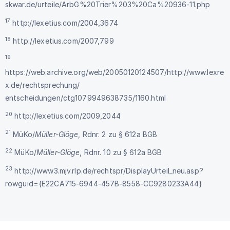
skwar.de/urteile/ArbG%20Trier%203%20Ca%20936-11.php
17
http://lexetius.com/2004,3674
18
http://lexetius.com/2007,799
19
https://web.archive.org/web/20050120124507/http://www.lexre
x.de/rechtsprechung/
entscheidungen/ctg1079949638735/1160.html
20
http://lexetius.com/2009,2044
21
MüKo/
Müller-Glöge
, Rdnr. 2 zu § 612a BGB
22
MüKo/
Müller-Glöge
, Rdnr. 10 zu § 612a BGB
23
http://www3.mjv.rlp.de/rechtspr/DisplayUrteil_neu.asp?
rowguid={E22CA715-6944-457B-8558-CC9280233A44
}