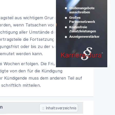
ragsteil aus wichtigem Grund ohne
werden, wenn Tatsachen vorliegen, auf
htigung aller Umstände des Einzelfalles
rtragsteile die Fortsetzung des
gungsfrist oder bis zu der vereinbarten
ugemutet werden kann.
i Wochen erfolgen. Die Frist beginnt mit
igte von den für die Kündigung
r Kündigende muss dem anderen Teil auf
chriftlich mitteilen.
en
Inhaltsverzeichnis