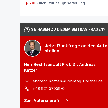
§ 630
Pflicht zur Zeugniserteilung
SIE HABEN ZU DIESEM BEITRAG FRAGEN?
Jetzt Rückfrage an den Auto
stellen
Herr Rechtsanwalt Prof. Dr. Andreas
Katzer
Andreas.Katzer@Sonntag-Partner.de
+49 821 57058-0
Zum Autorenprofil