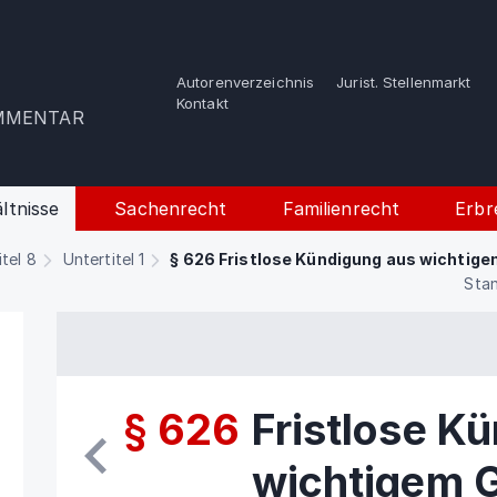
Autorenverzeichnis
Jurist. Stellenmarkt
e
Kontakt
OMMENTAR
ltnisse
Sachenrecht
Familienrecht
Erbr
itel 8
Untertitel 1
§ 626 Fristlose Kündigung aus wichtig
Stan
§ 626
Fristlose K
wichtigem 