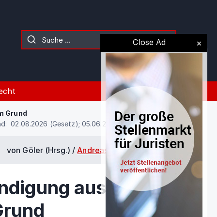
Close Ad
echt
em Grund
d: 02.08.2026 (Gesetz); 05.06.2026 (Kommentierung)
von Göler (Hrsg.) /
Andreas Katzer
/
§ 626
ündigung aus
Grund