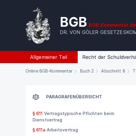
BGB
BGB.Kommentar.d
DR. VON GÖLER GESETZESK
Allgemeiner Teil
Recht der Schuldverhä
Online BGB-Kommentar
Buch 2
Abschnitt 8
T
PARAGRAFENÜBERSICHT
§ 611
Vertragstypische Pflichten beim
Dienstvertrag
§ 611a
Arbeitsvertrag