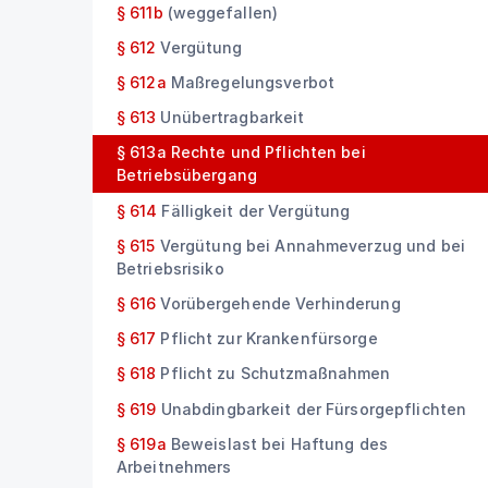
§ 611b
(weggefallen)
§ 612
Vergütung
§ 612a
Maßregelungsverbot
§ 613
Unübertragbarkeit
§ 613a
Rechte und Pflichten bei
Betriebsübergang
§ 614
Fälligkeit der Vergütung
§ 615
Vergütung bei Annahmeverzug und bei
Betriebsrisiko
§ 616
Vorübergehende Verhinderung
§ 617
Pflicht zur Krankenfürsorge
§ 618
Pflicht zu Schutzmaßnahmen
§ 619
Unabdingbarkeit der Fürsorgepflichten
§ 619a
Beweislast bei Haftung des
Arbeitnehmers