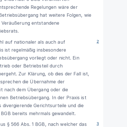
ntsprechende Regelungen wäre der
Betriebsübergang hat weitere Folgen, wie
er Veräußerung entstandene
iebsrats.
l auf nationaler als auch auf
2
is ist regelmäßig insbesondere
ebsübergang vorliegt oder nicht. Ein
rieb oder Betriebsteil durch
geht. Zur Klärung, ob dies der Fall ist,
 sprechen die Übernahme der
eit nach dem Übergang oder die
en Betriebsübergang. In der Praxis ist
s divergierende Gerichtsurteile und die
a BGB
bereits mehrmals gewandelt.
aus
§ 566 Abs. 1 BGB
, nach welcher das
3