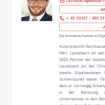
Lautebach@kessler-r
Je
+ 49 (0)421 – 460 23
J
Die Kontaktaufnahme erfolgt
Autorenprofil Rechtsanw
Herr Lautebach ist sei
2020 Partner der Soziet
Lautebach an der Chris
zweite Staatsexamen
Schwerpunkt seiner Tät
dem er vorrangig Arbeit
in der Beratung mi
Unternehmer in den Ber