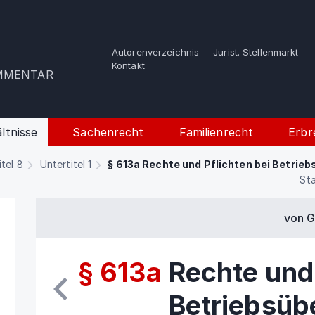
Autorenverzeichnis
Jurist. Stellenmarkt
e
Kontakt
OMMENTAR
ltnisse
Sachenrecht
Familienrecht
Erbr
itel 8
Untertitel 1
§ 613a Rechte und Pflichten bei Betrie
Sta
von G
§ 613a
Rechte und 
Betriebsüb