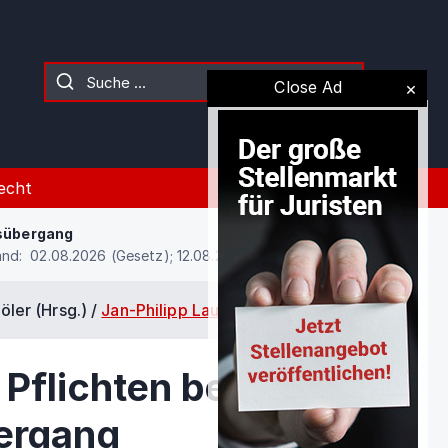
Close Ad
echt
bsübergang
nd: 02.08.2026 (Gesetz); 12.08.2021 (Kommentierung)
öler (Hrsg.) /
Jan-Philipp Lautebach
/
§ 613a
Pflichten bei
ergang