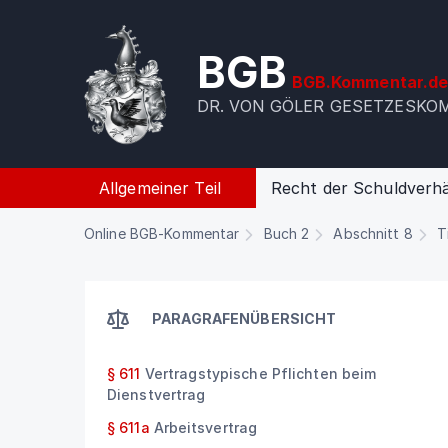
BGB
BGB.Kommentar.d
DR. VON GÖLER GESETZESK
Allgemeiner Teil
Recht der Schuldverhä
Online BGB-Kommentar
Buch 2
Abschnitt 8
T
PARAGRAFENÜBERSICHT
§ 611
Vertragstypische Pflichten beim
Dienstvertrag
§ 611a
Arbeitsvertrag