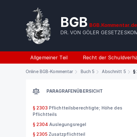
BGB
BGB.Kommentar.d
DR. VON GÖLER GESETZESK
Allgemeiner Teil
Recht der Schuldverhä
Online BGB-Kommentar
Buch 5
Abschnitt 5
§ 
PARAGRAFENÜBERSICHT
§ 2303
Pflichtteilsberechtigte; Höhe des
Pflichtteils
§ 2304
Auslegungsregel
§ 2305
Zusatzpflichtteil