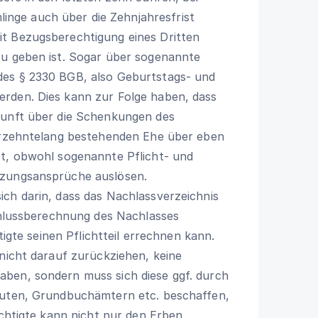
nge auch über die Zehnjahresfrist
t Bezugsberechtigung eines Dritten
zu geben ist. Sogar über sogenannte
des §
2330 BGB
, also Geburtstags- und
rden. Dies kann zur Folge haben, dass
kunft über die Schenkungen des
ahrzehntelang bestehenden Ehe über eben
st, obwohl sogenannte Pflicht- und
nzungsansprüche auslösen.
ch darin, dass das Nachlassverzeichnis
Schlussberechnung des Nachlasses
tigte seinen Pflichtteil errechnen kann.
 nicht darauf zurückziehen, keine
ben, sondern muss sich diese ggf. durch
tuten, Grundbuchämtern etc. beschaffen,
echtigte kann nicht nur den Erben,