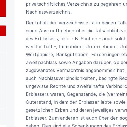
privatschriftliches Verzeichnis zu begehren u
Nachlassverzeichnis.
Der Inhalt der Verzeichnisse ist in beiden Fä
einen Auskunft geben über die tatsächlich
des Erblassers, also z.B. Sachen – auch solch
wertlos hält -, Immobilien, Unternehmen, Un
Wertpapiere, Bankguthaben, Forderungen etc.
Zweitnachlass sowie Angaben darüber, ob der 
zugewandtes Vermächtnis angenommen hat. 
auch Nachlassverbindlichkeiten, bedingte Rec
ungewisse Rechte und zweifelhafte Verbindlich
Erblassers waren, Gegenstände, die (vermeint
Güterstand, in dem der Erblasser lebte sowie
gesetzlichen Erben und deren jeweiliges verw
Erblasser. Zum anderen ist auch über den so
geben. Dies sind alle Schenkungen des Erblas