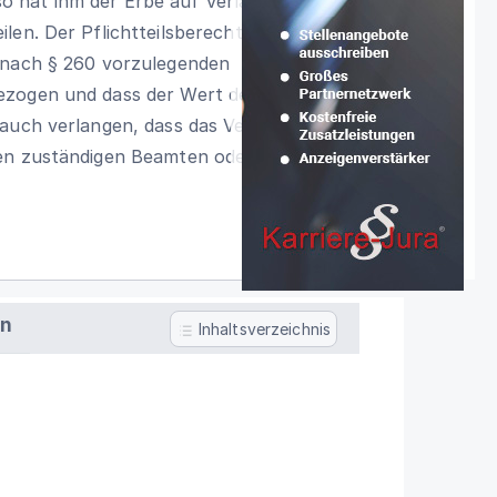
, so hat ihm der Erbe auf Verlangen über
len. Der Pflichtteilsberechtigte kann
 nach § 260 vorzulegenden
ezogen und dass der Wert der
auch verlangen, dass das Verzeichnis
nen zuständigen Beamten oder Notar
en
Inhaltsverzeichnis