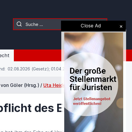
Close Ad
echt
nd: 02.08.2026 (Gesetz); 01.04.2023 (Kommentierung)
von Göler (Hrsg.) /
Uta Heidenreich
/
§ 2314
flicht des Erben