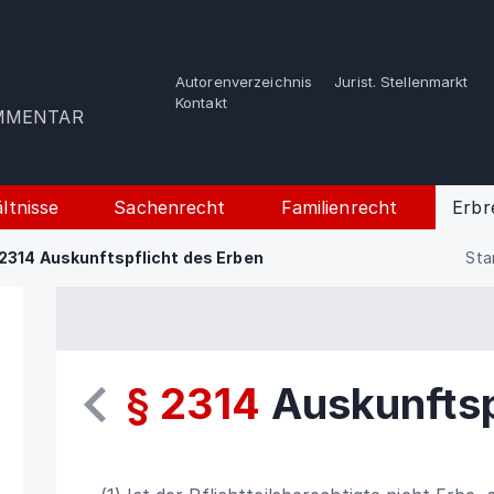
Autorenverzeichnis
Jurist. Stellenmarkt
e
Kontakt
OMMENTAR
ltnisse
Sachenrecht
Familienrecht
Erbr
2314 Auskunftspflicht des Erben
Sta
§ 2314
Auskunftsp