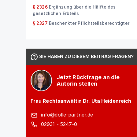
§ 2326
Ergänzung über die Hälfte des
gesetzlichen Erbteils
§ 2327
Beschenkter Pflichtteilsberechtigter
SIE HABEN ZU DIESEM BEITRAG FRAGEN?
Jetzt Rückfrage an die
Autorin stellen
Frau Rechtsanwältin Dr. Uta Heidenreich
info@dolle-partner.de
02931 - 5247-0