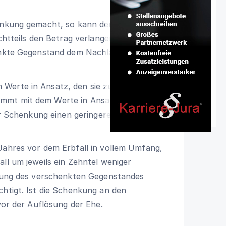
henkung gemacht, so kann der
ichtteils den Betrag verlangen, um den
henkte Gegenstand dem Nachlass
Werte in Ansatz, den sie zur Zeit der
mmt mit dem Werte in Ansatz, den er
der Schenkung einen geringeren Wert, so
Jahres vor dem Erbfall in vollem Umfang,
ll um jeweils ein Zehntel weniger
istung des verschenkten Gegenstandes
chtigt. Ist die Schenkung an den
 vor der Auflösung der Ehe.