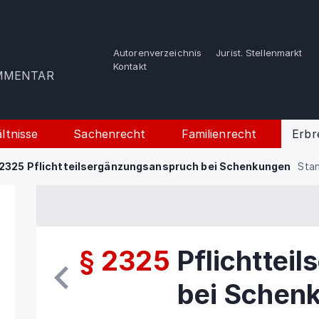
Autorenverzeichnis
Jurist. Stellenmarkt
e
Kontakt
OMMENTAR
ltnisse
Sachenrecht
Familienrecht
Erbr
2325 Pflichtteilsergänzungsanspruch bei Schenkungen
Stan
§ 2325
Pflichttei
bei Schen