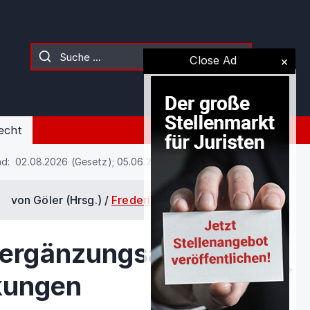
Close Ad
echt
d: 02.08.2026 (Gesetz); 05.06.2026 (Kommentierung)
von Göler (Hrsg.) /
Frederick Pitz
/
§ 2325
lsergänzungsanspruch
kungen