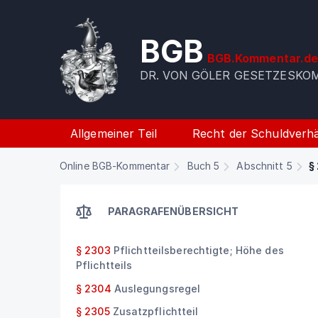
BGB
BGB.Kommentar.d
DR. VON GÖLER GESETZESK
Allgemeiner Teil
Recht der Schuldverhä
Online BGB-Kommentar
Buch 5
Abschnitt 5
§ 
PARAGRAFENÜBERSICHT
§ 2303
Pflichtteilsberechtigte; Höhe des
Pflichtteils
§ 2304
Auslegungsregel
§ 2305
Zusatzpflichtteil